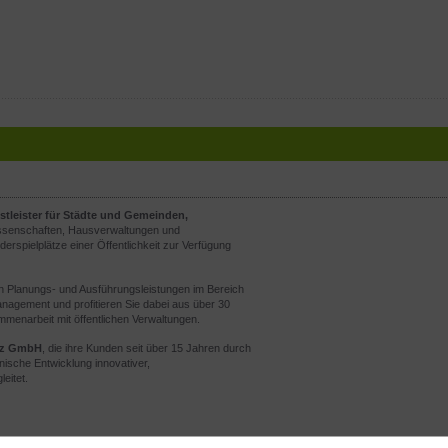
stleister für Städte und Gemeinden,
senschaften, Hausverwaltungen und
derspielplätze einer Öffentlichkeit zur Verfügung
rten Planungs- und Ausführungsleistungen im Bereich
gement und profitieren Sie dabei aus über 30
mmenarbeit mit öffentlichen Verwaltungen.
atz GmbH
, die ihre Kunden seit über 15 Jahren durch
nische Entwicklung innovativer,
eitet.