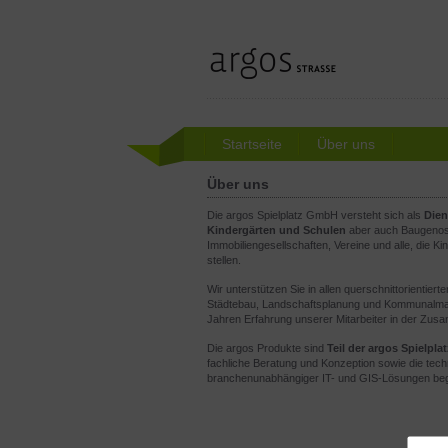
Startseite
Über uns
Über uns
Die argos Spielplatz GmbH versteht sich als
Dien
Kindergärten und Schulen
aber auch Baugenos
Immobiliengesellschaften, Vereine und alle, die Kin
stellen.
Wir unterstützen Sie in allen querschnittorientie
Städtebau, Landschaftsplanung und Kommunalmana
Jahren Erfahrung unserer Mitarbeiter in der Zusa
Die argos Produkte sind
Teil der argos Spielpl
fachliche Beratung und Konzeption sowie die tech
branchenunabhängiger IT- und GIS-Lösungen begl